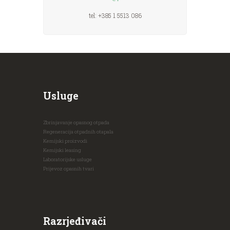
tel: +385 1 5513 086
Usluge
Zbrinjavanje opasnog otpada
Regeneracija otpadnih otapala
Kemijski proizvodi
Kemijski leasing
Laboratorijske usluge
Prijevoz opasnih tvari
Razrjeđivači