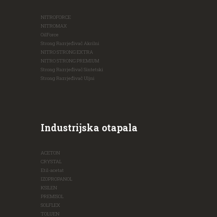
NITROFORCE
NITROMAX
OilForce
Strong Razrjeđivač Akrilni
NITRO STRONG EXTRA
NITRO STRONG PREMIUM
Strong Razrjeđivač Sintetski
Strong Razrjeđivač Uljni
Industrijska otapala
ACETON
CRYSTAL
Etil-acetat
IZOPROPANOL
KSILEN
PREMISOL
SOLFLEX
TOLUEN