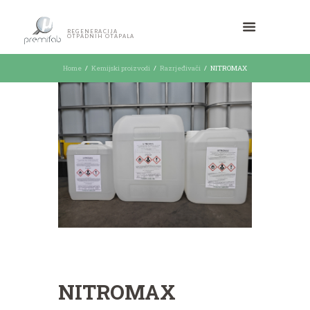
REGENERACIJA
OTPADNIH OTAPALA
Home
Kemijski proizvodi
Razrjeđivači
NITROMAX
NITROMAX