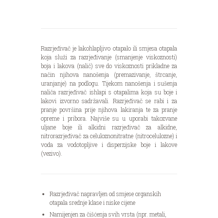
Razrjeđivač je lakohlapljivo otapalo ili smjesa otapala
koja služi za razrjeđivanje (smanjenje viskoznosti)
boja i lakova (nalič) sve do viskoznosti prikladne za
način njihova nanošenja (premazivanje, štrcanje,
uranjanje) na podlogu. Tijekom nanošenja i sušenja
naliča razrjeđivač ishlapi s otapalima koja su boje i
lakovi izvorno sadržavali. Razrjeđivač se rabi i za
pranje površina prije njihova lakiranja te za pranje
opreme i pribora. Najviše su u uporabi takozvane
uljane boje ili alkidni razrjeđivač za alkidne,
nitrorazrjeđivač za celuloznonitratne (nitrocelulozne) i
voda za vodotopljive i disperzijske boje i lakove
(vezivo).
Razrjeđivač napravljen od smjese organskih
otapala srednje klase i niske cijene
Namijenjen za čišćenja svih vrsta (npr. metali,